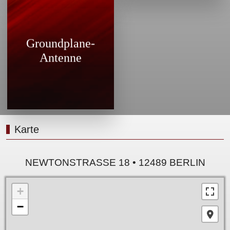
Groundplane-Antennen aus
eigener Fertigung für den
Groundplane-
Einsatz an analogen und
Antenne
digitalen Basisstationen
Karte
NEWTONSTRASSE 18 • 12489 BERLIN
+
−