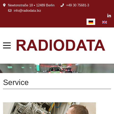
Newtonstraße 18 • 12489 Berlin
+49 30 75681-3
info@radiodata.biz
Sprache auswählen
Service